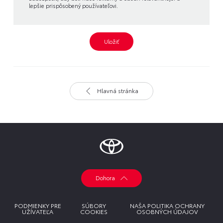
lepšie prispôsobený používateľovi.
Uložiť
Hlavná stránka
Dohora
PODMIENKY PRE
SÚBORY
NAŠA POLITIKA OCHRANY
UŽÍVATEĽA
COOKIES
OSOBNÝCH ÚDAJOV