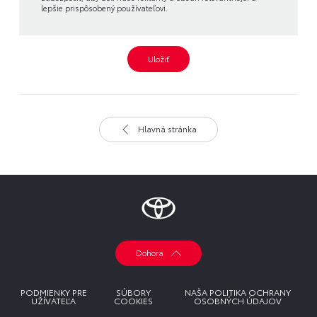
lepšie prispôsobený používateľovi.
Uložiť
Hlavná stránka
Dohora
PODMIENKY PRE
SÚBORY
NAŠA POLITIKA OCHRANY
UŽÍVATEĽA
COOKIES
OSOBNÝCH ÚDAJOV